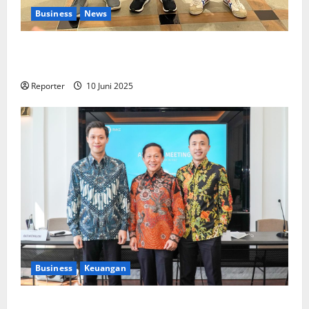
Business
News
Kolaborasi lintas Industri dalam bentuk
Pengembangan Program Berbasis Aplikasi
Reporter
10 Juni 2025
Business
Keuangan
Kementerian Keuangan dan Kementerian PUPR