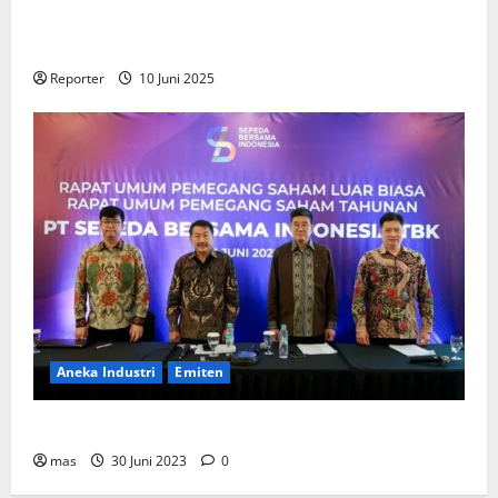
Gandeng
Stakeholder
Bentuk Ekosistem Pembiayaan
Perumahan
Reporter
10 Juni 2025
Aneka Industri
Emiten
BIKE Targetkan Penjualan Rp500 Miliar pada 2023
mas
30 Juni 2023
0