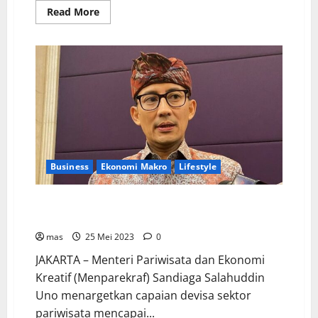
Read More
Business
Ekonomi Makro
Lifestyle
Target Devisa Pariwisata Tahun 2023 Sebesar US$ 10
Miliar
mas
25 Mei 2023
0
JAKARTA – Menteri Pariwisata dan Ekonomi
Kreatif (Menparekraf) Sandiaga Salahuddin
Uno menargetkan capaian devisa sektor
pariwisata mencapai...