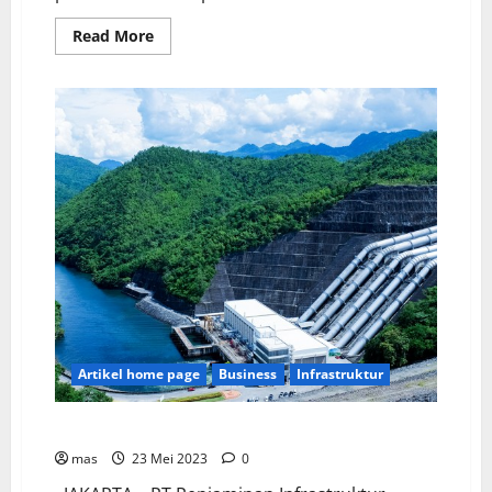
Read More
Artikel home page
Business
Infrastruktur
PT PII Jamin 49 Proyek Senilai Rp550 triliun
mas
23 Mei 2023
0