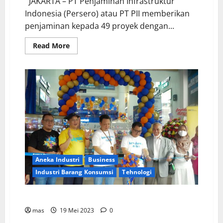
JAKARTA – PT Penjaminan Infrastruktur
Indonesia (Persero) atau PT PII memberikan
penjaminan kepada 49 proyek dengan...
Read More
Aneka Industri
Business
Industri Barang Konsumsi
Tehnologi
Kimia Farma Buka 15 Apotek Baru di Indonesia
mas
19 Mei 2023
0