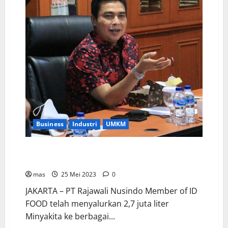
Business
Industri
UMKM
Rajawali Nusindo Berhasil Salurkan 2,7 Juta Liter
Minyakita
mas
25 Mei 2023
0
JAKARTA – PT Rajawali Nusindo Member of ID
FOOD telah menyalurkan 2,7 juta liter
Minyakita ke berbagai...