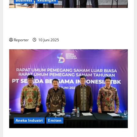
Business
Keuangan
Kementerian Keuangan dan Kementerian PUPR
Gandeng
Stakeholder
Bentuk Ekosistem Pembiayaan
Perumahan
Reporter
10 Juni 2025
Aneka Industri
Emiten
BIKE Targetkan Penjualan Rp500 Miliar pada 2023