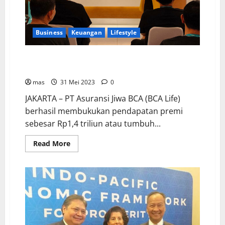
Business
Keuangan
Lifestyle
BCA Life Berhasil Raih Pendapatan Premi Sebesar
Rp1,4 Triliun
mas
31 Mei 2023
0
JAKARTA – PT Asuransi Jiwa BCA (BCA Life)
berhasil membukukan pendapatan premi
sebesar Rp1,4 triliun atau tumbuh...
Read More