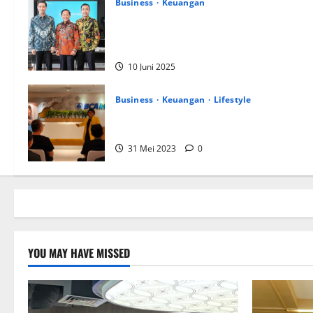
Business
Keuangan
Kementerian Keuangan dan Kementerian
PUPR Gandeng
Stakeholder
Bentuk
Ekosistem Pembiayaan Perumahan
10 Juni 2025
Business
Keuangan
Lifestyle
BCA Life Berhasil Raih Pendapatan Premi
Sebesar Rp1,4 Triliun
31 Mei 2023
0
YOU MAY HAVE MISSED