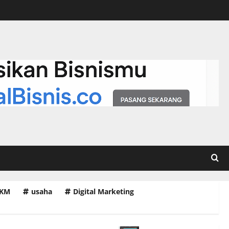
Menguak Bisnis Gagal:
Penyebab dan Cara
Menghadapinya
2
3 Juli 2022
5 Cara Menganalisis
Peluang Usaha yang
Menjanjikan
3
3 Juli 2022
1
4 Ide Bisnis Sampingan
yang Masih Cuan di Tahun
2022
4
1 Juli 2022
1
Usaha Mikro Kecil
KM
usaha
Digital Marketing
Menengah: Rekomendasi
Serta Tips Entrepreneur
Pemula
5