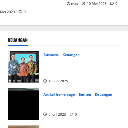
a
mas
10 Mei 2023
0
 Mei 2023
0
KEUANGAN
Business
Keuangan
Kementerian Keuangan dan Kementerian
PUPR Gandeng
Stakeholder
Bentuk
Ekosistem Pembiayaan Perumahan
10 Juni 2025
Artikel home page
Emiten
Keuangan
Kookmin Bank Suntik Modal Baru ke
Bank KB Bukopin Sekitar Rp8 Triliun
5 Juni 2023
0