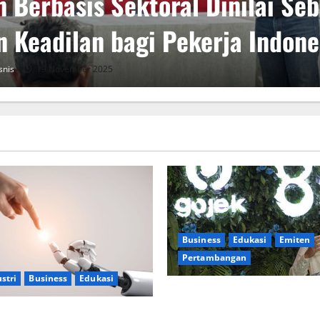
 Berbasis Sektoral Dinilai Se
n Keadilan bagi Pekerja Indone
snis
19 November 2025
Business
Edukasi
Emiten
Pertambangan
stri
Business
Edukasi
TBS Energi Utama Fokus Pad
Pengembangan SDM
 Kerja, AI Bagai Pisau