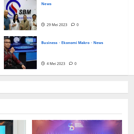
News
SBMA Raih Dividen Tunai Sebesar Rp1,39
Miliar
29 Mei 2023
0
Business
Ekonomi Makro
News
Kemenlu : LCT Menjadi Prioritas dalam
Visi ASEAN Post-2025
4 Mei 2023
0