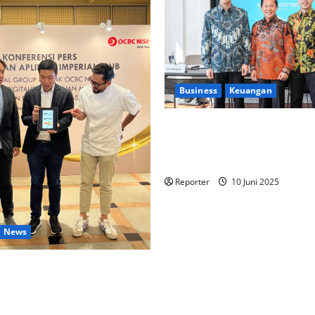
Business
Keuangan
Kementerian Keuangan dan K
PUPR Gandeng
Stakeholder
Ekosistem Pembiayaan Peru
Reporter
10 Juni 2025
News
lintas Industri dalam bentuk
an Program Berbasis