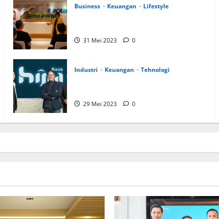
Business
Keuangan
Lifestyle
BCA Life Berhasil Raih Pendapatan Premi
Sebesar Rp1,4 Triliun
31 Mei 2023
0
Industri
Keuangan
Tehnologi
Bank Hijra Targetkan DPK Rp500 miliar
pada 2023
29 Mei 2023
0