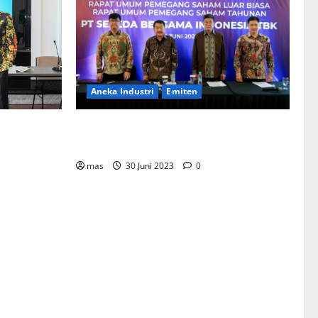
Aneka Industri
Emiten
BIKE Targetkan Penjualan Rp500 Miliar
ementerian
pada 2023
Bentuk
mahan
mas
30 Juni 2023
0