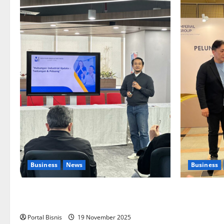
Business
News
Business
Upah Berbasis Sektoral Dinilai Sebagai
Kolaborasi 
Jalan Keadilan bagi Pekerja Indonesia
Pengembang
Aplikasi
Portal Bisnis
19 November 2025