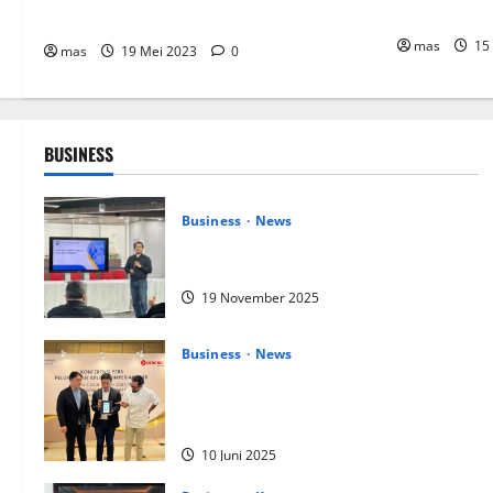
Bermata Du
Kenali Dulu Langkah-Langkahnya
mas
15
mas
19 Mei 2023
0
BUSINESS
Business
News
Upah Berbasis Sektoral Dinilai Sebagai
Jalan Keadilan bagi Pekerja Indonesia
19 November 2025
Business
News
Kolaborasi lintas Industri dalam bentuk
Pengembangan Program Berbasis
Aplikasi
10 Juni 2025