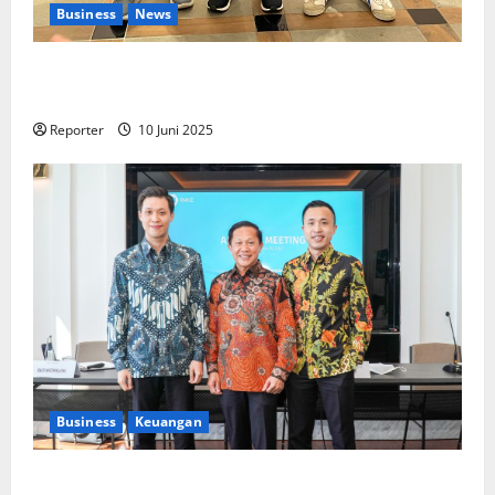
Business
News
Kolaborasi lintas Industri dalam bentuk
Pengembangan Program Berbasis Aplikasi
Reporter
10 Juni 2025
Business
Keuangan
Kementerian Keuangan dan Kementerian PUPR