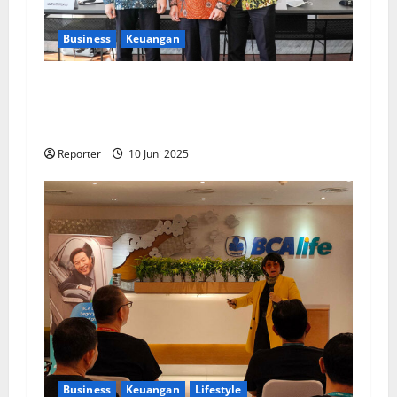
Business
Keuangan
Kementerian Keuangan dan Kementerian PUPR
Gandeng
Stakeholder
Bentuk Ekosistem
Pembiayaan Perumahan
Reporter
10 Juni 2025
Business
Keuangan
Lifestyle