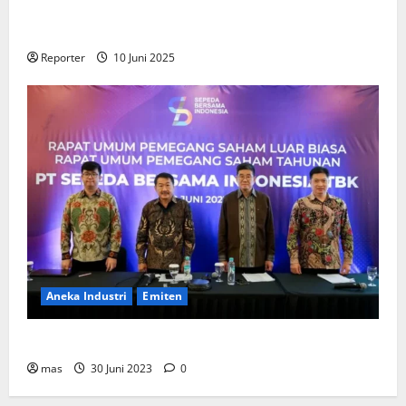
Gandeng
Stakeholder
Bentuk Ekosistem Pembiayaan
Perumahan
Reporter
10 Juni 2025
Aneka Industri
Emiten
BIKE Targetkan Penjualan Rp500 Miliar pada 2023
mas
30 Juni 2023
0