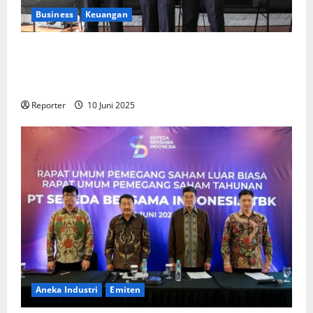
Business
Keuangan
Kementerian Keuangan dan Kementerian PUPR
Gandeng
Stakeholder
Bentuk Ekosistem Pembiayaan
Perumahan
Reporter
10 Juni 2025
Aneka Industri
Emiten