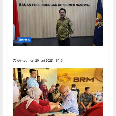
Emiten
BPKN Kawal Integrasi IndiHome ke Telkomsel
Ahmed
20 Juni 2023
0