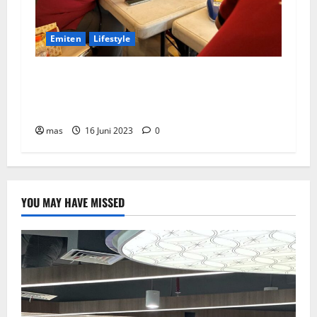
Emiten
Lifestyle
Peringati Hari Donor Dunia, BRMS Adakah
Donor Darah dan Pemeriksaan Kesehatan bagi
Karyawan
mas
16 Juni 2023
0
YOU MAY HAVE MISSED