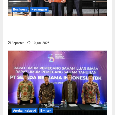
Business
Keuangan
Kementerian Keuangan dan Kementerian PUPR
Gandeng
Stakeholder
Bentuk Ekosistem Pembiayaan
Perumahan
Reporter
10 Juni 2025
Aneka Industri
Emiten