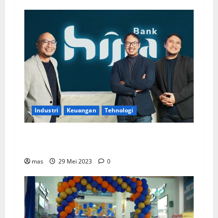
Industri
Keuangan
Tehnologi
Bank Hijra Targetkan DPK Rp500 miliar pada
2023
mas
29 Mei 2023
0