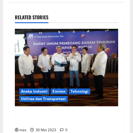
RELATED STORIES
Aneka Industri
Emiten
Tehnologi
Utilitas dan Transportasi
MTDL Bagikan Dividen Rp 178,01 Miliar,
Tertinggi Sepanjang Berdiri Perseroan
mas
30 Mei 2023
0