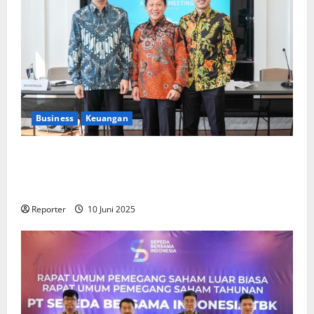
Business
Keuangan
Kementerian Keuangan dan Kementerian PUPR
Gandeng
Stakeholder
Bentuk Ekosistem Pembiayaan
Perumahan
Reporter
10 Juni 2025