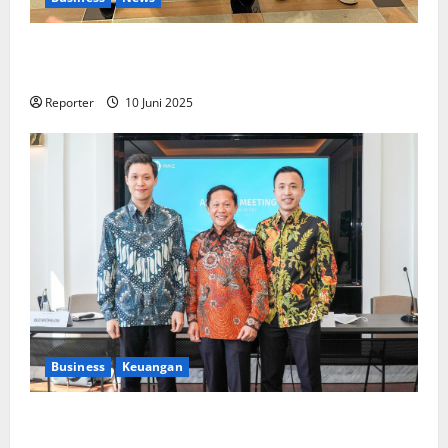
Kolaborasi lintas Industri dalam bentuk
Pengembangan Program Berbasis Aplikasi
Reporter
10 Juni 2025
Business
Keuangan
Kementerian Keuangan dan Kementerian PUPR
Gandeng
Stakeholder
Bentuk Ekosistem Pembiayaan