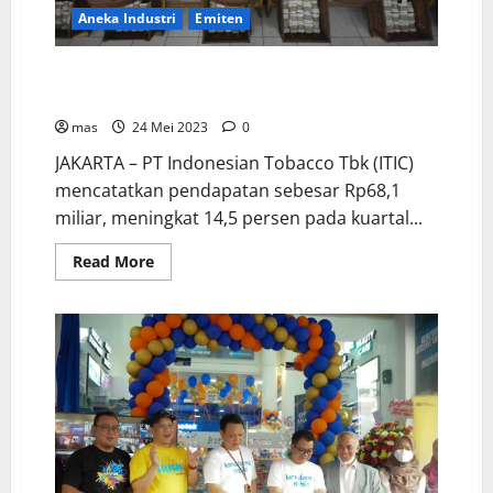
Aneka Industri
Emiten
Q1-2023, Indonesia Tocabbo Tbk Raih Pendapatan
Rp68,1 miliar
mas
24 Mei 2023
0
JAKARTA – PT Indonesian Tobacco Tbk (ITIC)
mencatatkan pendapatan sebesar Rp68,1
miliar, meningkat 14,5 persen pada kuartal...
Read More