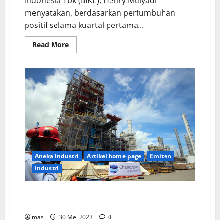
Indonesia Tbk (BIKE), Henry Mulyadi
menyatakan, berdasarkan pertumbuhan
positif selama kuartal pertama...
Read More
Aneka Industri
Artikel home page
Emiten
Industri
PT Chandra Asri Tunjuk Lisensor Untuk Layani Pasar
Asia Tenggara
mas
30 Mei 2023
0