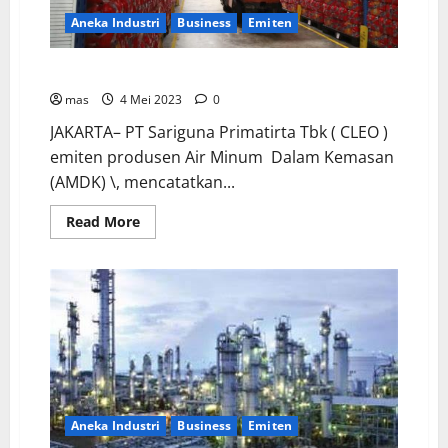
Aneka Industri
Business
Emiten
Laba CLEO Kuartal I 2023 Tumbuh 32 Persen
mas
4 Mei 2023
0
JAKARTA– PT Sariguna Primatirta Tbk ( CLEO )
emiten produsen Air Minum Dalam Kemasan
(AMDK) \, mencatatkan...
Read More
Aneka Industri
Business
Emiten