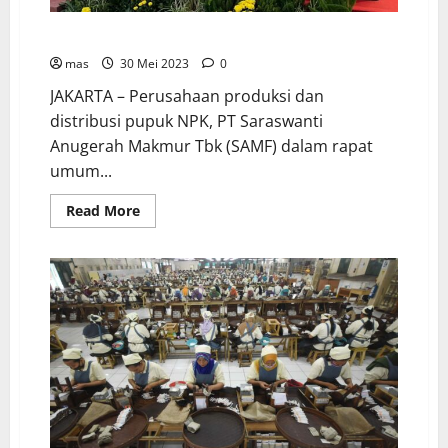
Dividen Tunai SAMF Capai Angka Rp153,75 miliar
mas
30 Mei 2023
0
JAKARTA – Perusahaan produksi dan
distribusi pupuk NPK, PT Saraswanti
Anugerah Makmur Tbk (SAMF) dalam rapat
umum...
Read More