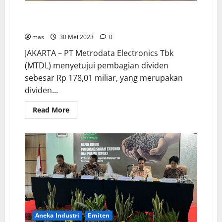
MTDL Bagikan Dividen Rp 178,01 Miliar, Tertinggi
Sepanjang Berdiri Perseroan
mas
30 Mei 2023
0
JAKARTA – PT Metrodata Electronics Tbk
(MTDL) menyetujui pembagian dividen
sebesar Rp 178,01 miliar, yang merupakan
dividen...
Read More
Aneka Industri
Emiten