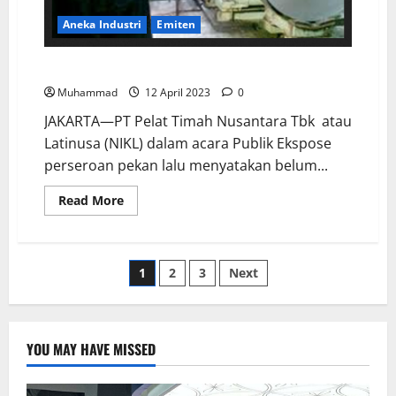
Aneka Industri
Emiten
Perkuat Permodalan, Latinusa Tidak Bagikan Dividen
Muhammad
12 April 2023
0
JAKARTA—PT Pelat Timah Nusantara Tbk atau
Latinusa (NIKL) dalam acara Publik Ekspose
perseroan pekan lalu menyatakan belum...
Read More
1
2
3
Next
YOU MAY HAVE MISSED