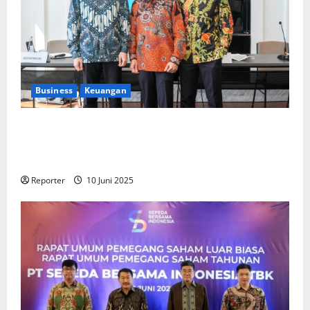
Business
Keuangan
Kementerian Keuangan dan Kementerian PUPR
Gandeng
Stakeholder
Bentuk Ekosistem Pembiayaan
Perumahan
Reporter
10 Juni 2025