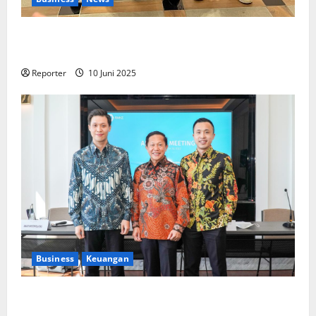
Kolaborasi lintas Industri dalam bentuk
Pengembangan Program Berbasis Aplikasi
Reporter
10 Juni 2025
Business
Keuangan
Kementerian Keuangan dan Kementerian PUPR
Gandeng
Stakeholder
Bentuk Ekosistem Pembiayaan