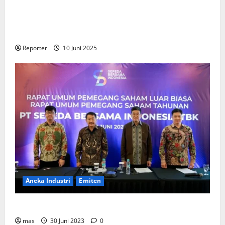
Kementerian Keuangan dan Kementerian PUPR
Gandeng
Stakeholder
Bentuk Ekosistem Pembiayaan
Perumahan
Reporter
10 Juni 2025
Aneka Industri
Emiten
BIKE Targetkan Penjualan Rp500 Miliar pada 2023
mas
30 Juni 2023
0