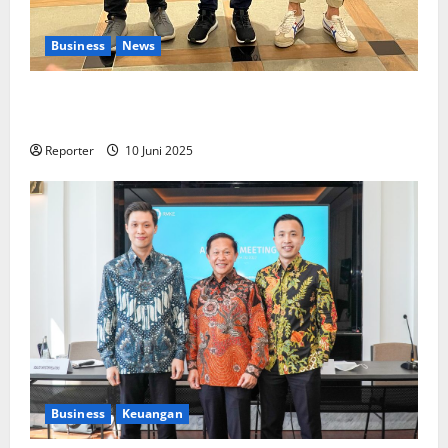
Business
News
Kolaborasi lintas Industri dalam bentuk
Pengembangan Program Berbasis Aplikasi
Reporter
10 Juni 2025
Business
Keuangan