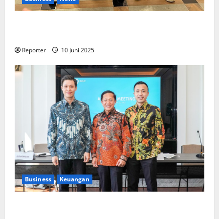
Kolaborasi lintas Industri dalam bentuk
Pengembangan Program Berbasis Aplikasi
Reporter
10 Juni 2025
Business
Keuangan
Kementerian Keuangan dan Kementerian PUPR
Gandeng
Stakeholder
Bentuk Ekosistem Pembiayaan