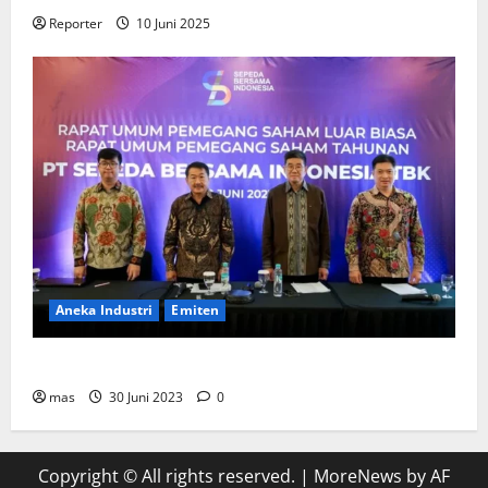
Reporter
10 Juni 2025
Aneka Industri
Emiten
BIKE Targetkan Penjualan Rp500 Miliar pada 2023
mas
30 Juni 2023
0
Copyright © All rights reserved.
|
MoreNews
by AF