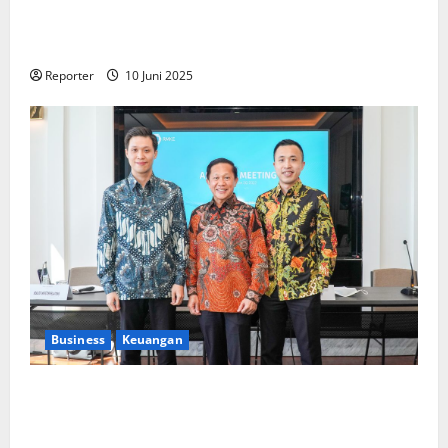
Kolaborasi lintas Industri dalam bentuk
Pengembangan Program Berbasis Aplikasi
Reporter
10 Juni 2025
Business
Keuangan
Kementerian Keuangan dan Kementerian PUPR
Gandeng
Stakeholder
Bentuk Ekosistem Pembiayaan
Perumahan