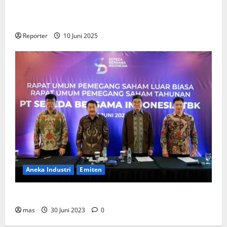
Gandeng
Stakeholder
Bentuk Ekosistem Pembiayaan
Perumahan
Reporter
10 Juni 2025
Aneka Industri
Emiten
BIKE Targetkan Penjualan Rp500 Miliar pada 2023
mas
30 Juni 2023
0