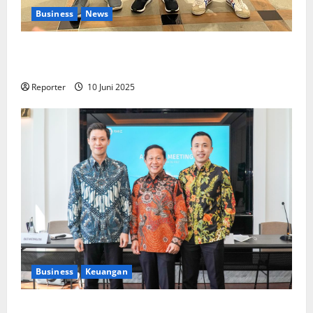
Business
News
Kolaborasi lintas Industri dalam bentuk
Pengembangan Program Berbasis Aplikasi
Reporter
10 Juni 2025
Business
Keuangan
Kementerian Keuangan dan Kementerian PUPR