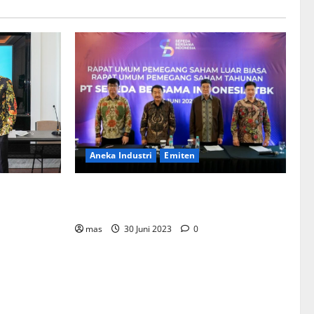
Aneka Industri
Emiten
BIKE Targetkan Penjualan Rp500 Miliar
ementerian
pada 2023
Bentuk
mahan
mas
30 Juni 2023
0