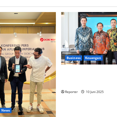
Business
Keuangan
Kementerian Keuangan dan K
PUPR Gandeng
Stakeholder
Ekosistem Pembiayaan Peru
Reporter
10 Juni 2025
News