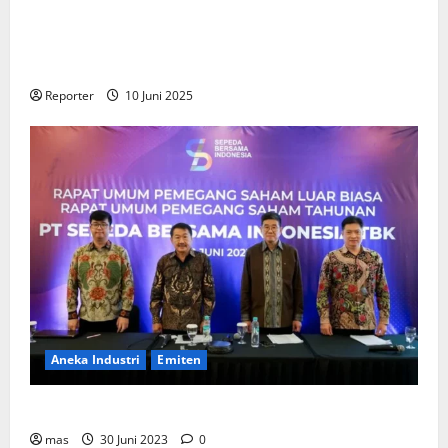
Kementerian Keuangan dan Kementerian PUPR
Gandeng
Stakeholder
Bentuk Ekosistem Pembiayaan
Perumahan
Reporter
10 Juni 2025
Aneka Industri
Emiten
BIKE Targetkan Penjualan Rp500 Miliar pada 2023
mas
30 Juni 2023
0