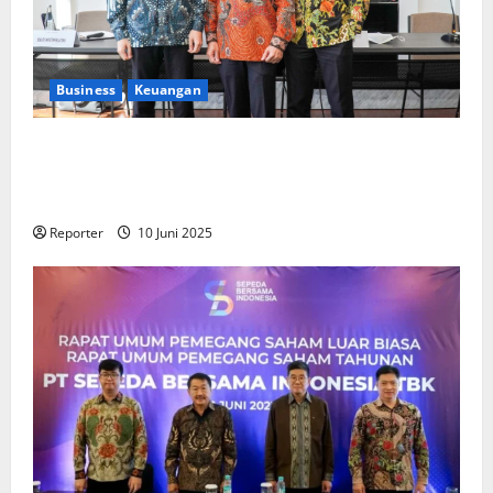
Business
Keuangan
Kementerian Keuangan dan Kementerian PUPR
Gandeng
Stakeholder
Bentuk Ekosistem Pembiayaan
Perumahan
Reporter
10 Juni 2025