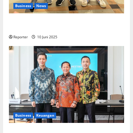
Business
News
Kolaborasi lintas Industri dalam bentuk
Pengembangan Program Berbasis Aplikasi
Reporter
10 Juni 2025
Business
Keuangan
Kementerian Keuangan dan Kementerian PUPR