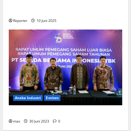
Gandeng
Stakeholder
Bentuk Ekosistem Pembiayaan
Perumahan
Reporter
10 Juni 2025
Aneka Industri
Emiten
BIKE Targetkan Penjualan Rp500 Miliar pada 2023
mas
30 Juni 2023
0