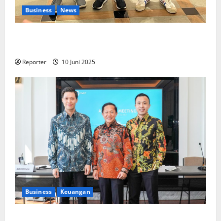
Business
News
Kolaborasi lintas Industri dalam bentuk
Pengembangan Program Berbasis Aplikasi
Reporter
10 Juni 2025
Business
Keuangan
Kementerian Keuangan dan Kementerian PUPR