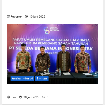
Gandeng
Stakeholder
Bentuk Ekosistem Pembiayaan
Perumahan
Reporter
10 Juni 2025
Aneka Industri
Emiten
BIKE Targetkan Penjualan Rp500 Miliar pada 2023
mas
30 Juni 2023
0