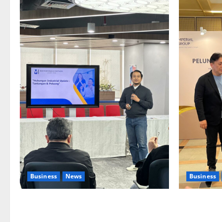
Business
News
Business
Upah Berbasis Sektoral Dinilai Sebagai
Kolaborasi 
Jalan Keadilan bagi Pekerja Indonesia
Pengembang