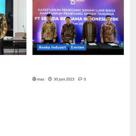
Aneka Industri
Emiten
BIKE Targetkan Penjualan Rp500 Miliar
ementerian
pada 2023
Bentuk
mahan
mas
30 Juni 2023
0