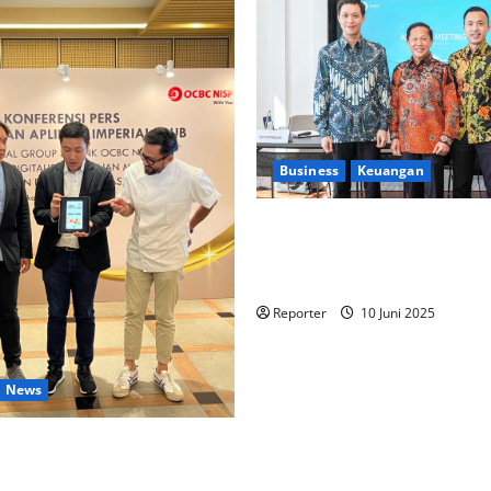
Business
Keuangan
Kementerian Keuangan dan K
PUPR Gandeng
Stakeholder
Ekosistem Pembiayaan Peru
Reporter
10 Juni 2025
News
lintas Industri dalam bentuk
an Program Berbasis