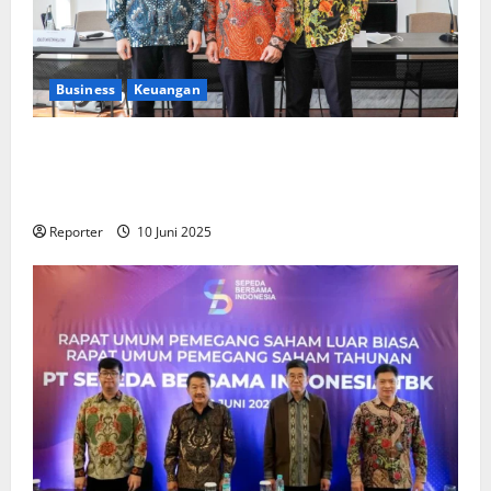
Business
Keuangan
Kementerian Keuangan dan Kementerian PUPR
Gandeng
Stakeholder
Bentuk Ekosistem Pembiayaan
Perumahan
Reporter
10 Juni 2025