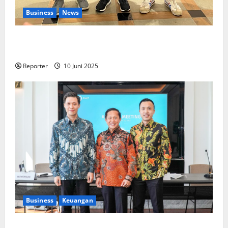
Business
News
Kolaborasi lintas Industri dalam bentuk
Pengembangan Program Berbasis Aplikasi
Reporter
10 Juni 2025
Business
Keuangan
Kementerian Keuangan dan Kementerian PUPR