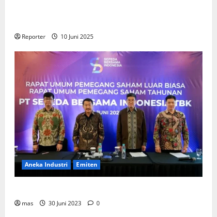
Gandeng
Stakeholder
Bentuk Ekosistem Pembiayaan
Perumahan
Reporter
10 Juni 2025
Aneka Industri
Emiten
BIKE Targetkan Penjualan Rp500 Miliar pada 2023
mas
30 Juni 2023
0