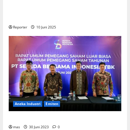
Kementerian Keuangan dan Kementerian PUPR
Gandeng
Stakeholder
Bentuk Ekosistem Pembiayaan
Perumahan
Reporter
10 Juni 2025
Aneka Industri
Emiten
BIKE Targetkan Penjualan Rp500 Miliar pada 2023
mas
30 Juni 2023
0