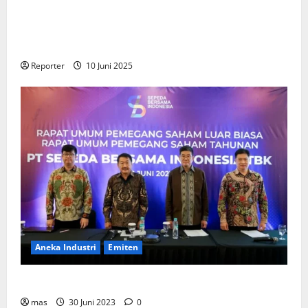
Kementerian Keuangan dan Kementerian PUPR
Gandeng
Stakeholder
Bentuk Ekosistem Pembiayaan
Perumahan
Reporter
10 Juni 2025
Aneka Industri
Emiten
BIKE Targetkan Penjualan Rp500 Miliar pada 2023
mas
30 Juni 2023
0