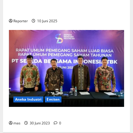
Gandeng
Stakeholder
Bentuk Ekosistem Pembiayaan
Perumahan
Reporter
10 Juni 2025
Aneka Industri
Emiten
BIKE Targetkan Penjualan Rp500 Miliar pada 2023
mas
30 Juni 2023
0