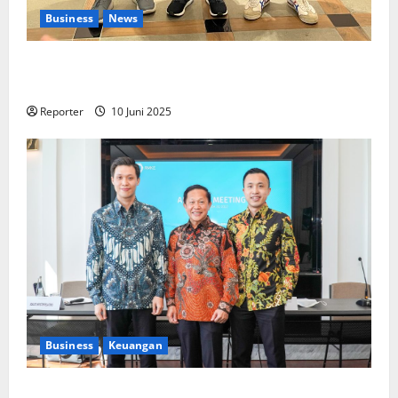
Business
News
Kolaborasi lintas Industri dalam bentuk
Pengembangan Program Berbasis Aplikasi
Reporter
10 Juni 2025
Business
Keuangan
Kementerian Keuangan dan Kementerian PUPR