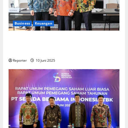
Business
Keuangan
Kementerian Keuangan dan Kementerian PUPR
Gandeng
Stakeholder
Bentuk Ekosistem Pembiayaan
Perumahan
Reporter
10 Juni 2025