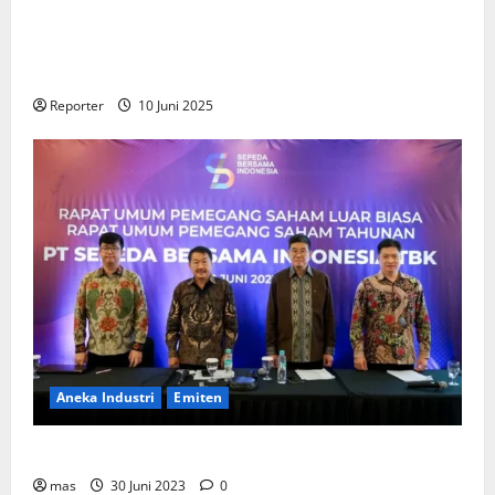
Kementerian Keuangan dan Kementerian PUPR
Gandeng
Stakeholder
Bentuk Ekosistem Pembiayaan
Perumahan
Reporter
10 Juni 2025
Aneka Industri
Emiten
BIKE Targetkan Penjualan Rp500 Miliar pada 2023
mas
30 Juni 2023
0