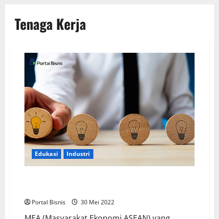
Tenaga Kerja
Edukasi
Industri
Persaingan dengan Tenaga Kerja Asing: Tingkatkan
Kompetensi
Portal Bisnis
30 Mei 2022
MEA (Masyarakat Ekonomi ASEAN) yang