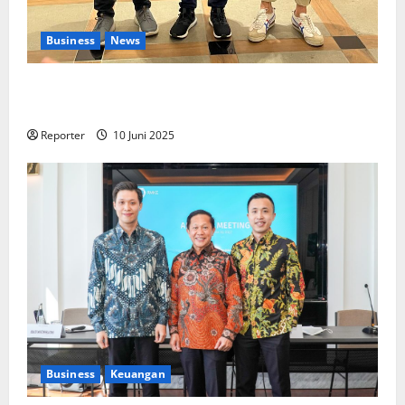
Business
News
Kolaborasi lintas Industri dalam bentuk
Pengembangan Program Berbasis Aplikasi
Reporter
10 Juni 2025
Business
Keuangan