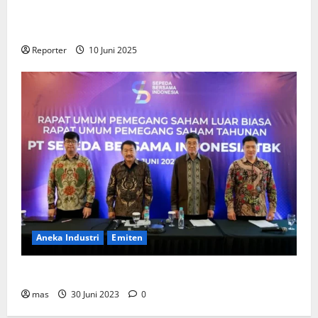
Gandeng
Stakeholder
Bentuk Ekosistem Pembiayaan
Perumahan
Reporter
10 Juni 2025
Aneka Industri
Emiten
BIKE Targetkan Penjualan Rp500 Miliar pada 2023
mas
30 Juni 2023
0