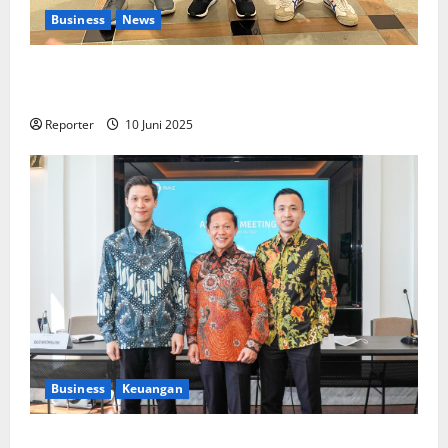
Business
News
Kolaborasi lintas Industri dalam bentuk
Pengembangan Program Berbasis Aplikasi
Reporter
10 Juni 2025
Business
Keuangan
Kementerian Keuangan dan Kementerian PUPR