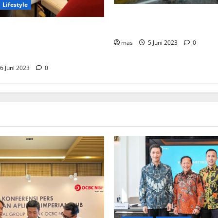
Lifestyle
Kookmin Bank Suntik Modal 
Bank KB Bukopin Sekitar Rp8
 Hari Donor Dunia, BRMS
nor Darah dan Pemeriksaan
mas
5 Juni 2023
0
 bagi Karyawan
6 Juni 2023
0