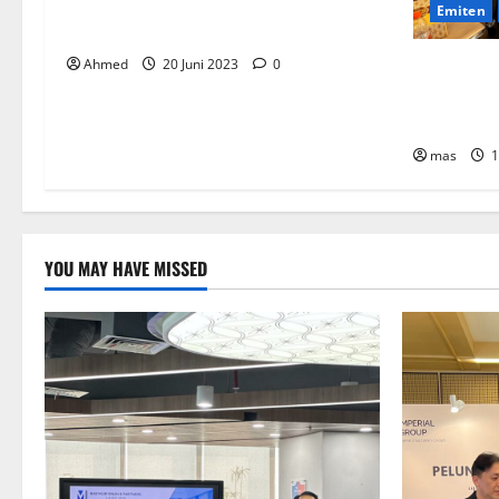
BPKN Kawal Integrasi IndiHome ke
Emiten
Telkomsel
Peringati
Ahmed
20 Juni 2023
0
Adakah Do
Kesehatan
mas
1
YOU MAY HAVE MISSED