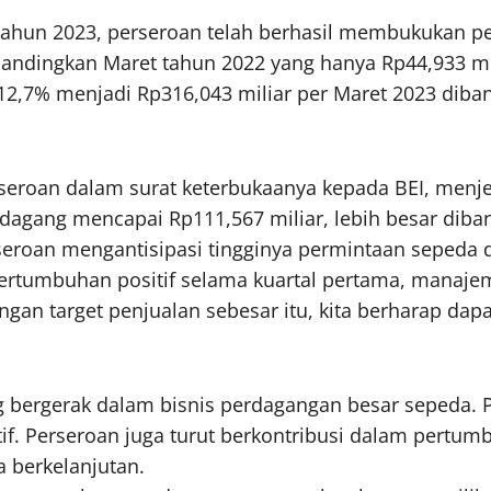
tahun 2023, perseroan telah berhasil membukukan pen
bandingkan Maret tahun 2022 yang hanya Rp44,933 mi
112,7% menjadi Rp316,043 miliar per Maret 2023 di
eroan dalam surat keterbukaanya kepada BEI, menjel
dagang mencapai Rp111,567 miliar, lebih besar dib
seroan mengantisipasi tingginya permintaan sepeda 
rtumbuhan positif selama kuartal pertama, manajem
ngan target penjualan sebesar itu, kita berharap da
g bergerak dalam bisnis perdagangan besar sepeda. 
if. Perseroan juga turut berkontribusi dalam pert
a berkelanjutan.