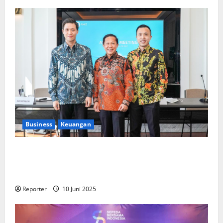
Business
Keuangan
Kementerian Keuangan dan Kementerian PUPR
Gandeng
Stakeholder
Bentuk Ekosistem Pembiayaan
Perumahan
Reporter
10 Juni 2025