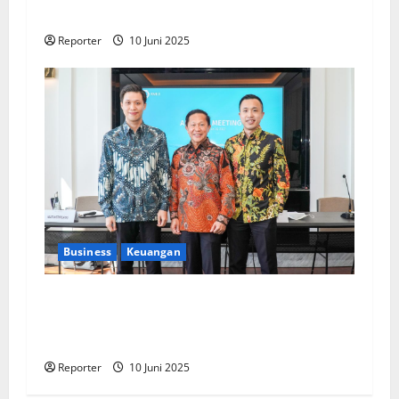
Pengembangan Program Berbasis Aplikasi
Reporter
10 Juni 2025
Business
Keuangan
Kementerian Keuangan dan Kementerian PUPR
Gandeng
Stakeholder
Bentuk Ekosistem
Pembiayaan Perumahan
Reporter
10 Juni 2025