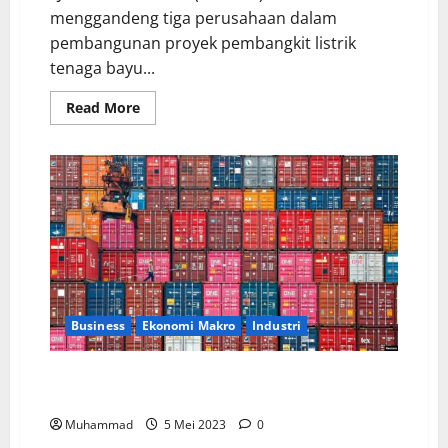
menggandeng tiga perusahaan dalam
pembangunan proyek pembangkit listrik
tenaga bayu...
Read More
Business
Ekonomi Makro
Industri
PDB Indonesia Diproyeksikan Tumbuh 4,92% pada
Q1, Begini Kata Ekonom UI
Muhammad
5 Mei 2023
0