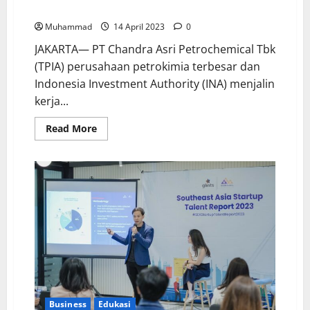
Chandra Asri Akan Produksi Chlor-Alkali Skala Dunia
Muhammad
14 April 2023
0
JAKARTA— PT Chandra Asri Petrochemical Tbk
(TPIA) perusahaan petrokimia terbesar dan
Indonesia Investment Authority (INA) menjalin
kerja...
Read More
Business
Edukasi