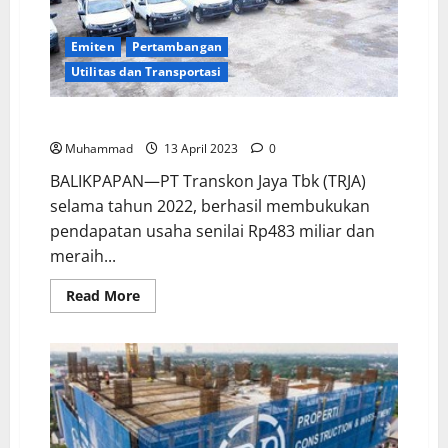
Emiten
Pertambangan
Utilitas dan Transportasi
Transkon Jaya Raih Pendapatan Rp483 Miliar
Muhammad
13 April 2023
0
BALIKPAPAN—PT Transkon Jaya Tbk (TRJA)
selama tahun 2022, berhasil membukukan
pendapatan usaha senilai Rp483 miliar dan
meraih...
Read More