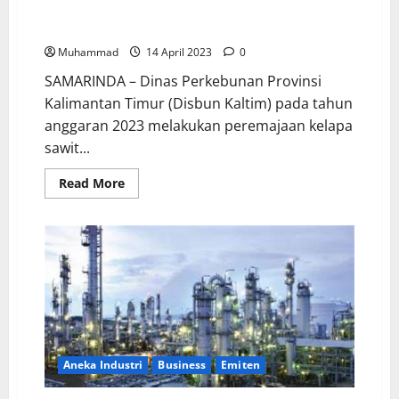
Anggaran Peremajaan Sawit di Kaltim Capai Rp197,3
miliar.
Muhammad
14 April 2023
0
SAMARINDA – Dinas Perkebunan Provinsi
Kalimantan Timur (Disbun Kaltim) pada tahun
anggaran 2023 melakukan peremajaan kelapa
sawit...
Read More
Aneka Industri
Business
Emiten