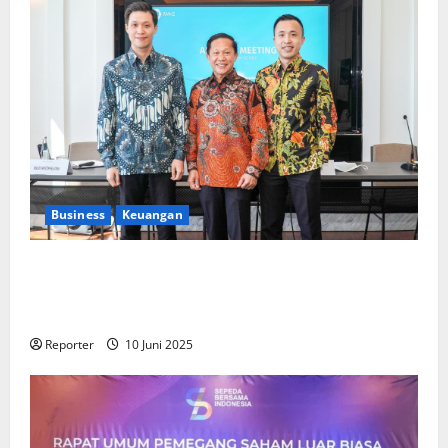
Business
Keuangan
Kementerian Keuangan dan Kementerian PUPR
Gandeng
Stakeholder
Bentuk Ekosistem Pembiayaan
Perumahan
Reporter
10 Juni 2025