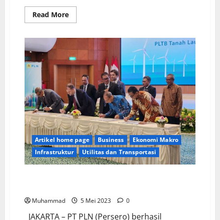
Read More
Artikel home page
Business
Ekonomi Makro
Infrastruktur
Utilitas dan Transportasi
PLN Gandeng Adaro dan Total Bangun PLTB di Tanah
Laut
Muhammad
5 Mei 2023
0
JAKARTA – PT PLN (Persero) berhasil