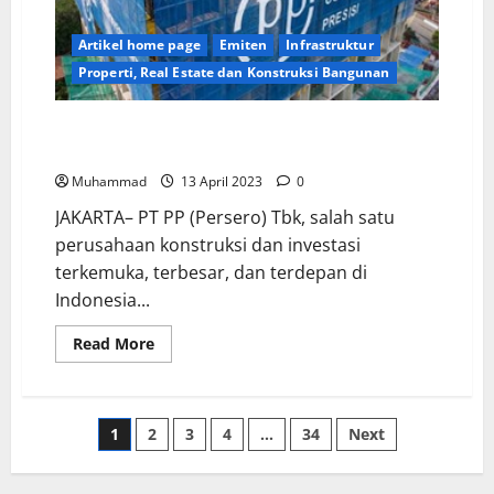
Artikel home page
Emiten
Infrastruktur
Properti, Real Estate dan Konstruksi Bangunan
PTPP Catat Kontrak Baru Rp4,08 Triliun dan Divestasi
Usaha
Muhammad
13 April 2023
0
JAKARTA– PT PP (Persero) Tbk, salah satu
perusahaan konstruksi dan investasi
terkemuka, terbesar, dan terdepan di
Indonesia...
Read More
1
2
3
4
…
34
Next