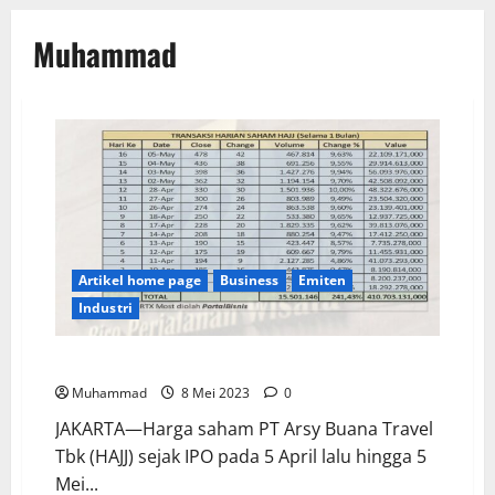
Muhammad
Artikel home page
Business
Emiten
Industri
Saham HAJJ, Sebulan Catatkan Rekor 13 Kali ARA
Muhammad
8 Mei 2023
0
JAKARTA—Harga saham PT Arsy Buana Travel
Tbk (HAJJ) sejak IPO pada 5 April lalu hingga 5
Mei...