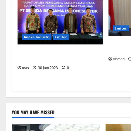
Emiten
Aneka Industri
Emiten
BPKN Kawa
Telkomsel
BIKE Targetkan Penjualan Rp500 Miliar
pada 2023
Ahmed
mas
30 Juni 2023
0
YOU MAY HAVE MISSED