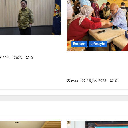
l Integrasi IndiHome ke
Emiten
Lifestyle
Peringati Hari Donor Dunia,
20 Juni 2023
0
Adakah Donor Darah dan Pe
Kesehatan bagi Karyawan
mas
16 Juni 2023
0