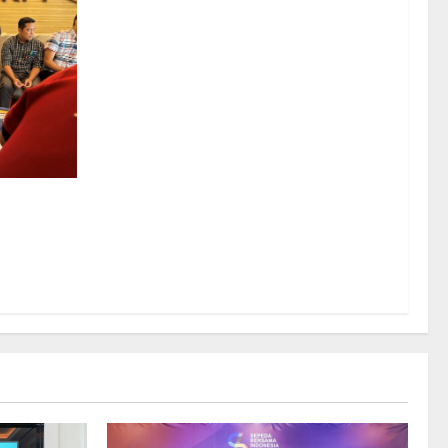
 BRMS
meriksaan