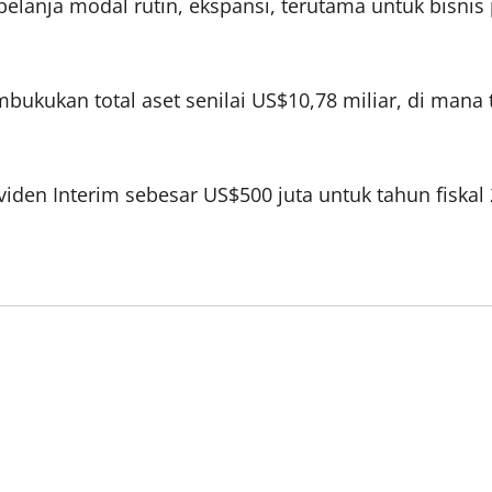
elanja modal rutin, ekspansi, terutama untuk bisnis p
ukukan total aset senilai US$10,78 miliar, di mana t
den Interim sebesar US$500 juta untuk tahun fiskal 