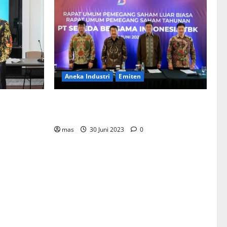
Aneka Industri
Emiten
BIKE Targetkan Penjualan Rp500 Miliar
ementerian
pada 2023
Bentuk
mahan
mas
30 Juni 2023
0