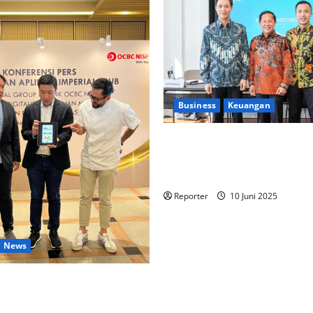
Business
Keuangan
Kementerian Keuangan dan K
PUPR Gandeng
Stakeholder
Ekosistem Pembiayaan Peru
Reporter
10 Juni 2025
News
lintas Industri dalam bentuk
an Program Berbasis