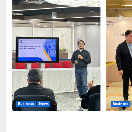
Business
News
Business
Upah Berbasis Sektoral Dinilai Sebagai
Kolaborasi 
Jalan Keadilan bagi Pekerja Indonesia
Pengembang