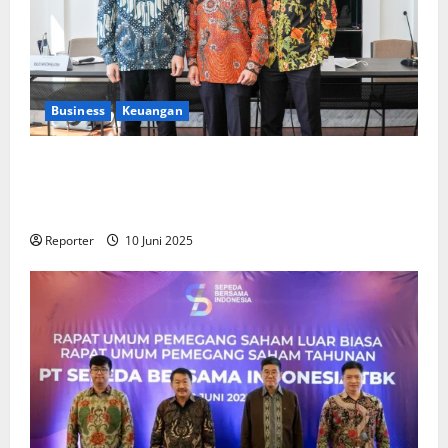
Business
Keuangan
Kementerian Keuangan dan Kementerian PUPR
Gandeng
Stakeholder
Bentuk Ekosistem Pembiayaan
Perumahan
Reporter
10 Juni 2025