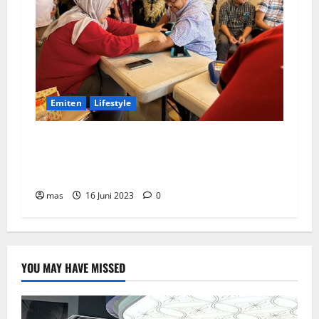
Emiten
Lifestyle
Peringati Hari Donor Dunia, BRMS Adakah
Donor Darah dan Pemeriksaan Kesehatan bagi
Karyawan
mas
16 Juni 2023
0
YOU MAY HAVE MISSED