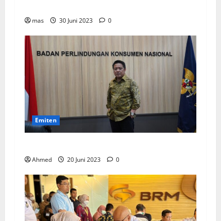
2023
mas
30 Juni 2023
0
Emiten
BPKN Kawal Integrasi IndiHome ke Telkomsel
Ahmed
20 Juni 2023
0