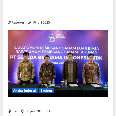
Kementerian Keuangan dan Kementerian PUPR
Gandeng
Stakeholder
Bentuk Ekosistem Pembiayaan
Perumahan
Reporter
10 Juni 2025
Aneka Industri
Emiten
BIKE Targetkan Penjualan Rp500 Miliar pada 2023
mas
30 Juni 2023
0