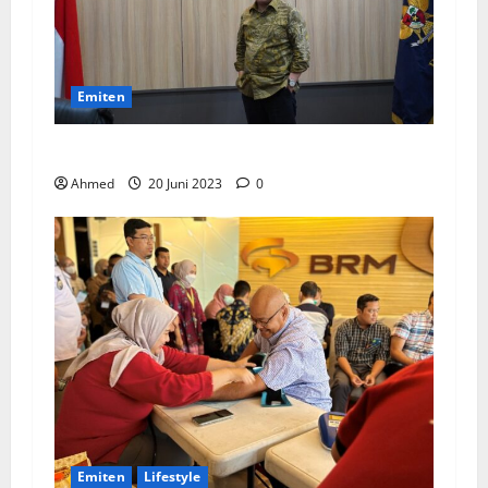
Emiten
BPKN Kawal Integrasi IndiHome ke Telkomsel
Ahmed
20 Juni 2023
0
Emiten
Lifestyle