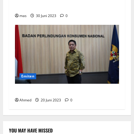
BIKE Targetkan Penjualan Rp500 Miliar pada
2023
mas
30 Juni 2023
0
Emiten
BPKN Kawal Integrasi IndiHome ke Telkomsel
Ahmed
20 Juni 2023
0
YOU MAY HAVE MISSED