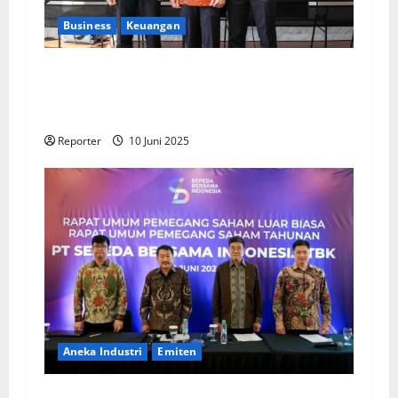
Business
Keuangan
Kementerian Keuangan dan Kementerian PUPR
Gandeng
Stakeholder
Bentuk Ekosistem
Pembiayaan Perumahan
Reporter
10 Juni 2025
Aneka Industri
Emiten