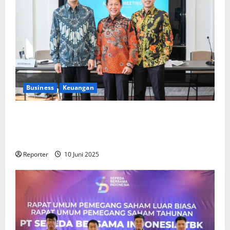
Business
Keuangan
Kementerian Keuangan dan Kementerian PUPR
Gandeng
Stakeholder
Bentuk Ekosistem Pembiayaan
Perumahan
Reporter
10 Juni 2025