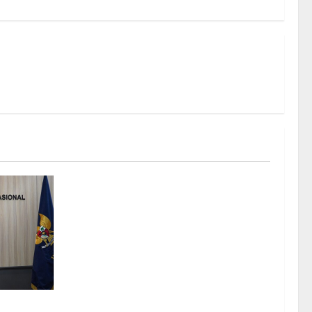
ome ke