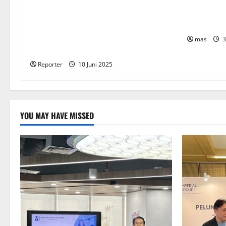
BIKE Targ
Kementerian Keuangan dan
pada 2023
Kementerian PUPR Gandeng
Stakeholder
Bentuk Ekosistem
mas
3
Pembiayaan Perumahan
Reporter
10 Juni 2025
YOU MAY HAVE MISSED