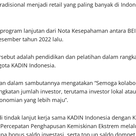
radisional menjadi retail yang paling banyak di Indone
 program lanjutan dari Nota Kesepahaman antara BE
esember tahun 2022 lalu.
ersebut adalah pendidikan dan pelatihan dalam rang
gota KADIN Indonesia.
an dalam sambutannya mengatakan “Semoga kolaboras
atan jumlah investor, terutama investor lokal atau
onomian yang lebih maju”.
di tindak lanjut kerja sama KADIN Indonesia dengan 
 Percepatan Penghapusan Kemiskinan Ekstrem melal
a bonus saldo investasi, serta top up saldo dompe