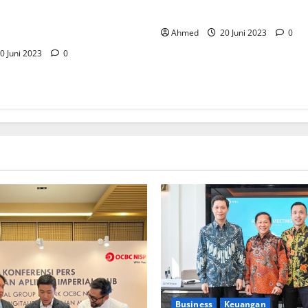
Telkomsel
etkan Penjualan Rp500 Miliar
Ahmed
20 Juni 2023
0
0 Juni 2023
0
Business
Keuangan