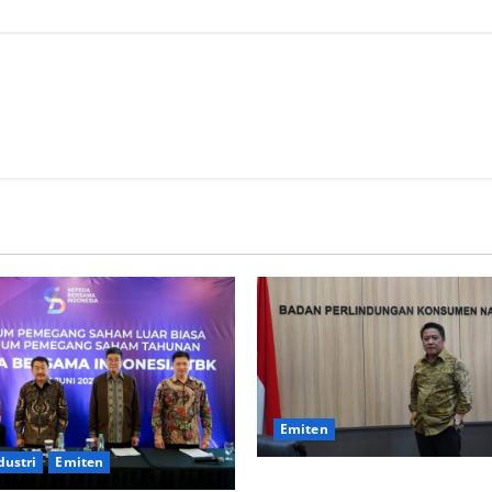
Emiten
dustri
Emiten
BPKN Kawal Integrasi IndiH