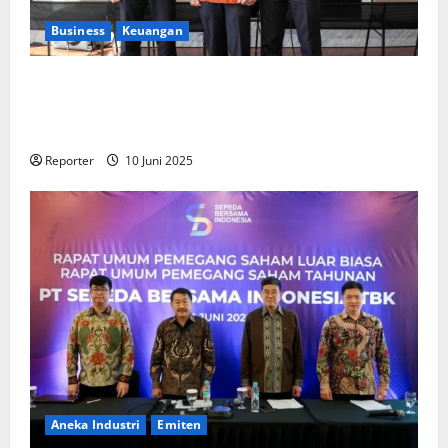
Business
Keuangan
Kementerian Keuangan dan Kementerian PUPR
Gandeng
Stakeholder
Bentuk Ekosistem Pembiayaan
Perumahan
Reporter
10 Juni 2025
Aneka Industri
Emiten