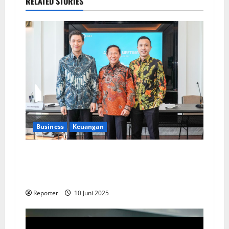
RELATED STORIES
Business
Keuangan
Kementerian Keuangan dan Kementerian PUPR
Gandeng
Stakeholder
Bentuk Ekosistem
Pembiayaan Perumahan
Reporter
10 Juni 2025