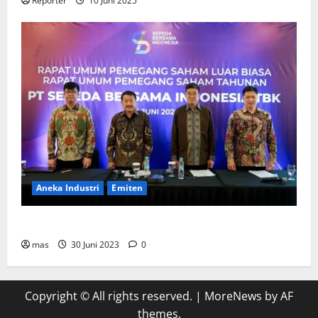
Reporter
10 Juni 2025
Aneka Industri
Emiten
BIKE Targetkan Penjualan Rp500 Miliar pada 2023
mas
30 Juni 2023
0
Copyright © All rights reserved.
|
MoreNews
by AF
themes.