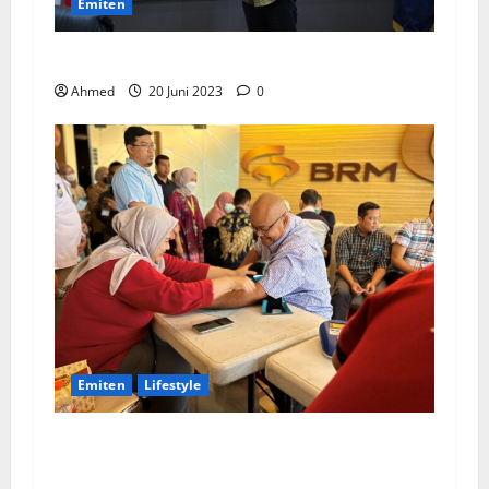
Emiten
BPKN Kawal Integrasi IndiHome ke Telkomsel
Ahmed
20 Juni 2023
0
Emiten
Lifestyle
Peringati Hari Donor Dunia, BRMS Adakah
Donor Darah dan Pemeriksaan Kesehatan bagi