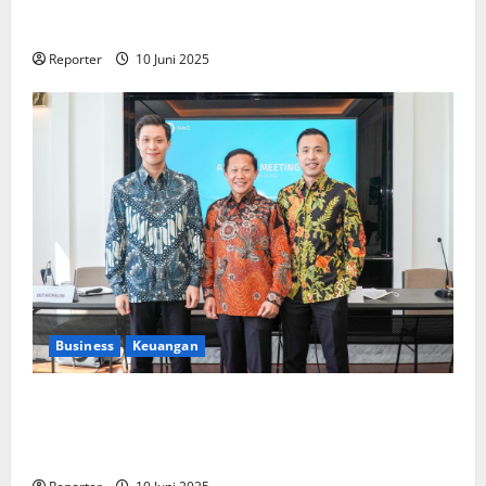
Kolaborasi lintas Industri dalam bentuk
Pengembangan Program Berbasis Aplikasi
Reporter
10 Juni 2025
Business
Keuangan
Kementerian Keuangan dan Kementerian PUPR
Gandeng
Stakeholder
Bentuk Ekosistem Pembiayaan
Perumahan