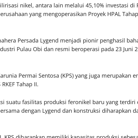
hilirisasi nikel, antara lain melalui 45,10% investasi
perusahaan yang mengoperasikan Proyek HPAL Tahap I
hera Persada Lygend menjadi pionir penghasil bahan 
ustri Pulau Obi dan resmi beroperasi pada 23 Juni 20
Karunia Permai Sentosa (KPS) yang juga merupakan e
RKEF Tahap II.
i suatu fasilitas produksi feronikel baru yang terdir
ersama dengan Lygend dan konstruksi diharapkan da
, KPS diharapkan memiliki kapasitas produksi sebesa