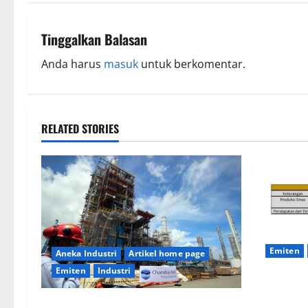
Tinggalkan Balasan
Anda harus
masuk
untuk berkomentar.
RELATED STORIES
Emiten
Aneka Industri
Artikel home page
Emiten
Industri
Q1/2023, 
1.000 Ton 
PT Chandra Asri Tunjuk Lisensor Untuk