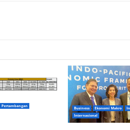
Pertambangan
Business
Ekonomi Makro
I
Internasional
BRMS Capai Produksi Emas
Per hari