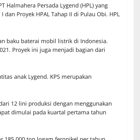
 di PT Halmahera Persada Lygend (HPL) yang
 dan Proyek HPAL Tahap II di Pulau Obi. HPL
baku baterai mobil listrik di Indonesia.
21. Proyek ini juga menjadi bagian dari
ntitas anak Lygend. KPS merupakan
i dari 12 lini produksi dengan menggunakan
pat dimulai pada kuartal pertama tahun
r 185.000 ton logam feronikel per tahun.