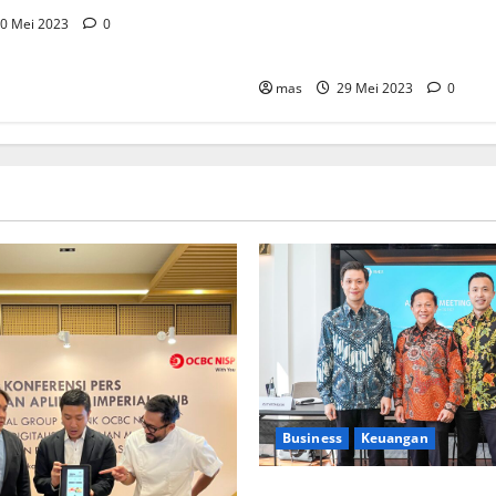
Menko Perekonomian: Pemer
0 Mei 2023
0
Dukung Ekonomi Bersih dala
AS
mas
29 Mei 2023
0
Business
Keuangan