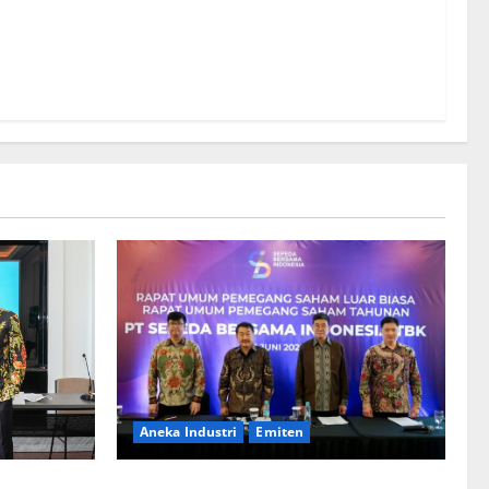
intah RI
m IPEF di
Aneka Industri
Emiten