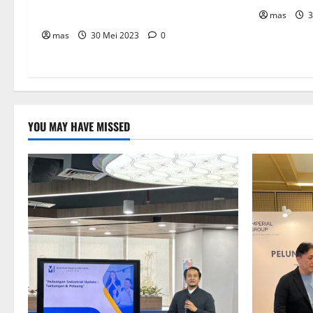
Layani Pasar Asia Tenggara
mas
3
mas
30 Mei 2023
0
YOU MAY HAVE MISSED