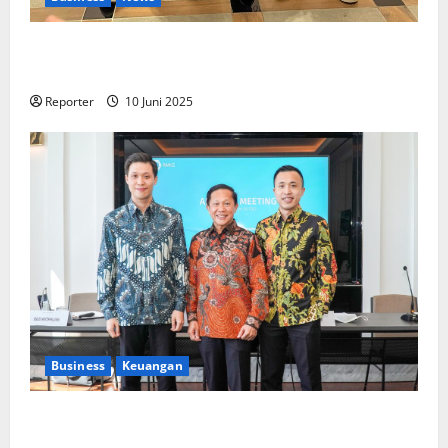
Kolaborasi lintas Industri dalam bentuk
Pengembangan Program Berbasis Aplikasi
Reporter
10 Juni 2025
Business
Keuangan
Kementerian Keuangan dan Kementerian PUPR
Gandeng
Stakeholder
Bentuk Ekosistem Pembiayaan