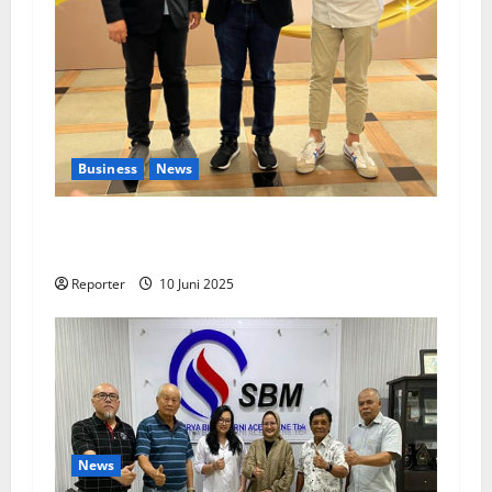
Business
News
Kolaborasi lintas Industri dalam bentuk
Pengembangan Program Berbasis Aplikasi
Reporter
10 Juni 2025
News