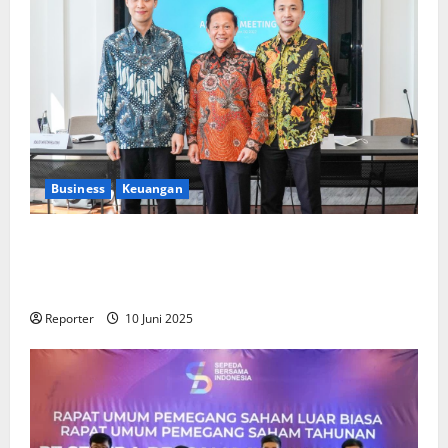
Business
Keuangan
Kementerian Keuangan dan Kementerian PUPR
Gandeng
Stakeholder
Bentuk Ekosistem Pembiayaan
Perumahan
Reporter
10 Juni 2025