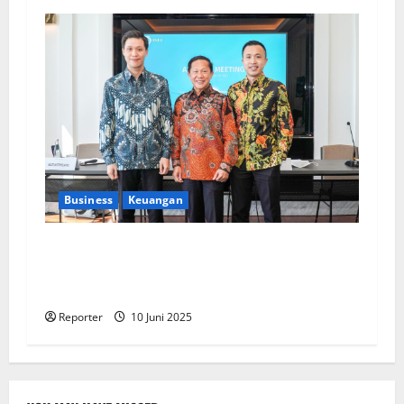
Business
Keuangan
Kementerian Keuangan dan Kementerian PUPR
Gandeng
Stakeholder
Bentuk Ekosistem
Pembiayaan Perumahan
Reporter
10 Juni 2025