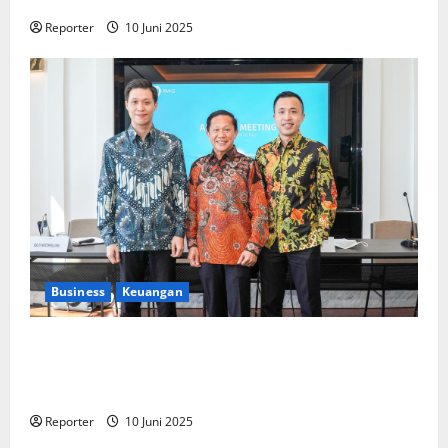
Pengembangan Program Berbasis Aplikasi
Reporter
10 Juni 2025
Business
Keuangan
Kementerian Keuangan dan Kementerian PUPR
Gandeng
Stakeholder
Bentuk Ekosistem Pembiayaan
Perumahan
Reporter
10 Juni 2025