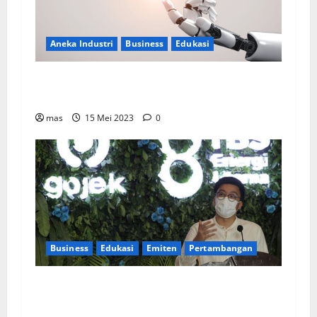
Aneka Industri
Business
Edukasi
Dalam Dunia Kerja, AI Bagai Pisau Bermata
Dua
mas
15 Mei 2023
0
Business
Edukasi
Emiten
Pertambangan
TBS Energi Utama Fokus Pada Pengembangan
SDM