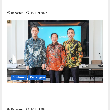
Pengembangan Program Berbasis Aplikasi
Reporter
10 Juni 2025
Business
Keuangan
Kementerian Keuangan dan Kementerian PUPR
Gandeng
Stakeholder
Bentuk Ekosistem Pembiayaan
Perumahan
Reporter
10 Juni 2025