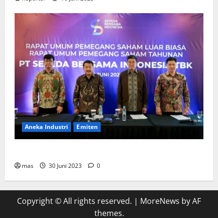
Aneka Industri
Emiten
BIKE Targetkan Penjualan Rp500 Miliar pada 2023
mas
30 Juni 2023
0
Copyright © All rights reserved.
|
MoreNews
by AF
themes.