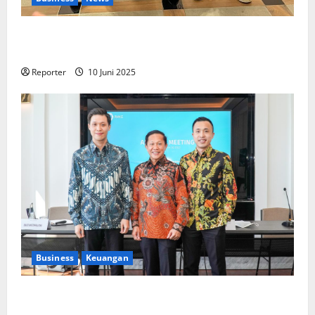
Kolaborasi lintas Industri dalam bentuk
Pengembangan Program Berbasis Aplikasi
Reporter
10 Juni 2025
Business
Keuangan
Kementerian Keuangan dan Kementerian PUPR
Gandeng
Stakeholder
Bentuk Ekosistem Pembiayaan