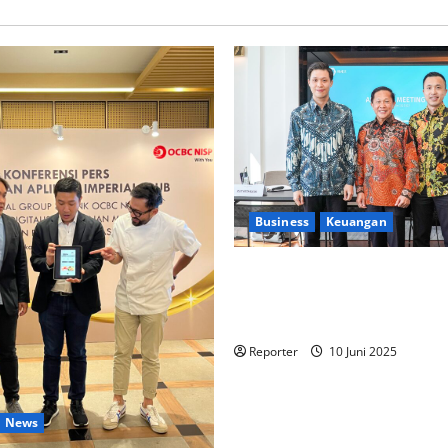
Business
Keuangan
Kementerian Keuangan dan K
PUPR Gandeng
Stakeholder
Ekosistem Pembiayaan Peru
Reporter
10 Juni 2025
News