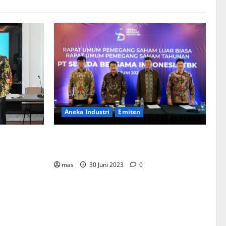
Aneka Industri
Emiten
BIKE Targetkan Penjualan Rp500 Miliar
ementerian
pada 2023
Bentuk
mahan
mas
30 Juni 2023
0