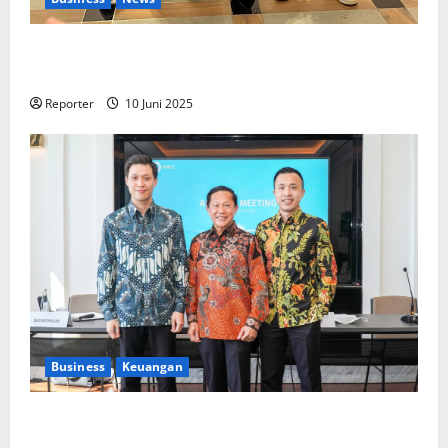
Kolaborasi lintas Industri dalam bentuk
Pengembangan Program Berbasis Aplikasi
Reporter
10 Juni 2025
Business
Keuangan
Kementerian Keuangan dan Kementerian PUPR
Gandeng
Stakeholder
Bentuk Ekosistem Pembiayaan