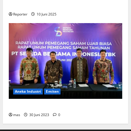
Perumahan
Reporter
10 Juni 2025
Aneka Industri
Emiten
BIKE Targetkan Penjualan Rp500 Miliar pada 2023
mas
30 Juni 2023
0