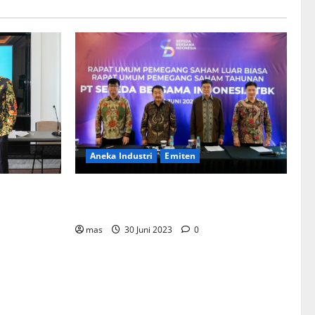
Aneka Industri
Emiten
BIKE Targetkan Penjualan Rp500 Miliar
ementerian
pada 2023
Bentuk
mahan
mas
30 Juni 2023
0