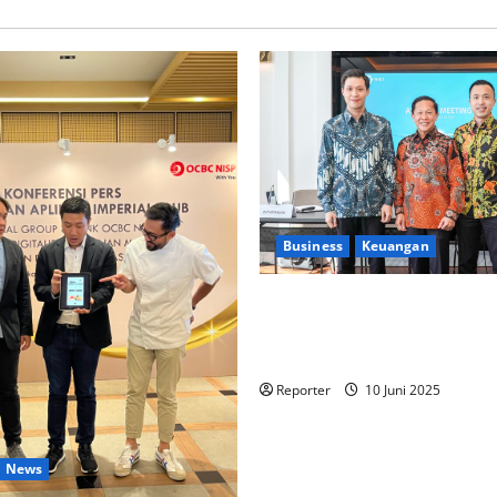
Business
Keuangan
Kementerian Keuangan dan K
PUPR Gandeng
Stakeholder
Ekosistem Pembiayaan Peru
Reporter
10 Juni 2025
News