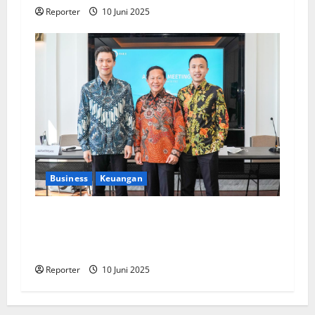
Reporter
10 Juni 2025
Business
Keuangan
Kementerian Keuangan dan Kementerian PUPR
Gandeng
Stakeholder
Bentuk Ekosistem
Pembiayaan Perumahan
Reporter
10 Juni 2025