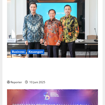
Business
Keuangan
Kementerian Keuangan dan Kementerian PUPR
Gandeng
Stakeholder
Bentuk Ekosistem Pembiayaan
Perumahan
Reporter
10 Juni 2025