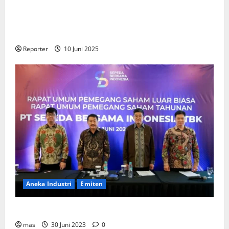
Kementerian Keuangan dan Kementerian PUPR
Gandeng
Stakeholder
Bentuk Ekosistem Pembiayaan
Perumahan
Reporter
10 Juni 2025
Aneka Industri
Emiten
BIKE Targetkan Penjualan Rp500 Miliar pada 2023
mas
30 Juni 2023
0