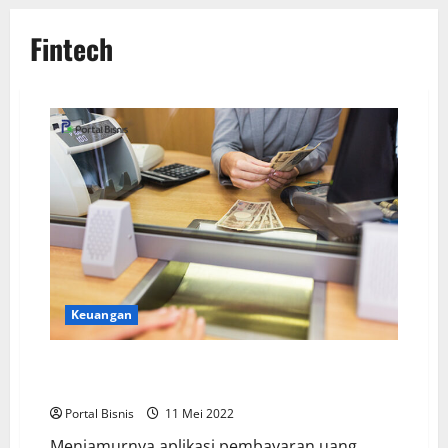
Fintech
Keuangan
Jangan Salah Paham, Berikut Perbedaan Fintech dan
Bank Digital
Portal Bisnis
11 Mei 2022
Menjamurnya aplikasi pembayaran uang