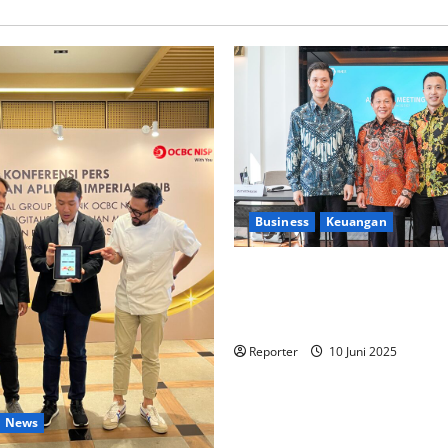
Business
Keuangan
Kementerian Keuangan dan K
PUPR Gandeng
Stakeholder
Ekosistem Pembiayaan Peru
Reporter
10 Juni 2025
News