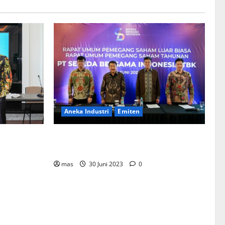
Aneka Industri
Emiten
BIKE Targetkan Penjualan Rp500 Miliar
ementerian
pada 2023
Bentuk
mahan
mas
30 Juni 2023
0